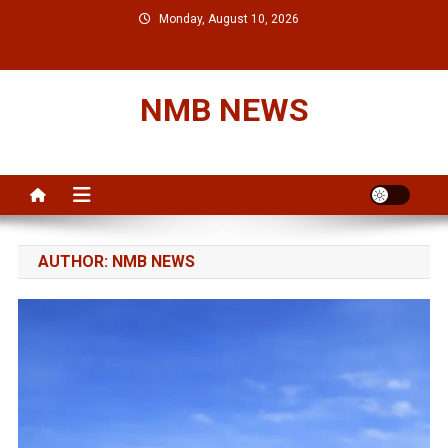
Skip
Monday, August 10, 2026
to
content
NMB NEWS
AUTHOR:
NMB NEWS