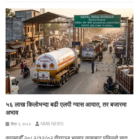
५६ लाख किलोभन्दा बढी एलपी ग्यास आयात, तर बजारमा
अभाव
NMB NEWS
चैत्र २, २०८२
काठमाडौँ २०८२/१२/०२ वीरगञ्ज भन्सार नाकाबाट पछिल्लो सात