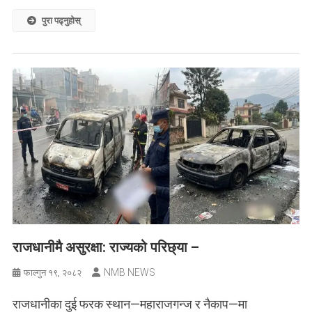
पुरा पढ्नुहोस्
राजधानीमै असुरक्षा: राज्यको परिछ्या –
NMB NEWS
फाल्गुन १९, २०८२
राजधानीका दुई फरक स्थान—महाराजगन्ज र नैकाप—मा