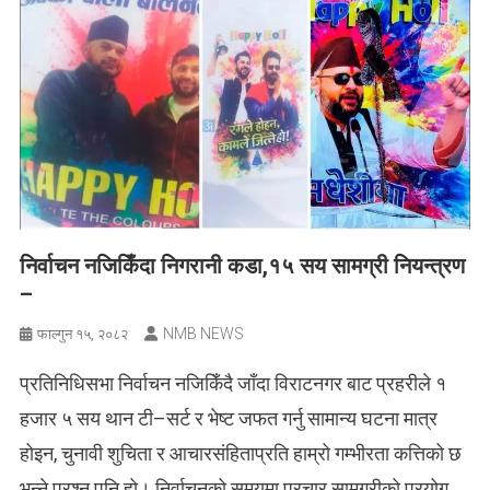
निर्वाचन नजिकिँदा निगरानी कडा,१५ सय सामग्री नियन्त्रण
–
NMB NEWS
फाल्गुन १५, २०८२
प्रतिनिधिसभा निर्वाचन नजिकिँदै जाँदा विराटनगर बाट प्रहरीले १
हजार ५ सय थान टी–सर्ट र भेष्ट जफत गर्नु सामान्य घटना मात्र
होइन, चुनावी शुचिता र आचारसंहिताप्रति हाम्रो गम्भीरता कत्तिको छ
भन्ने प्रश्न पनि हो। निर्वाचनको समयमा प्रचार सामग्रीको प्रयोग,