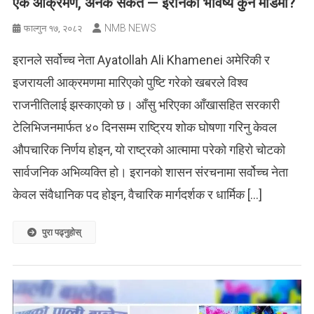
एक आक्रमण, अनेक संकेत — इरानको भविष्य कुन मोडमा?
NMB NEWS
फाल्गुन १७, २०८२
इरानले सर्वोच्च नेता Ayatollah Ali Khamenei अमेरिकी र
इजरायली आक्रमणमा मारिएको पुष्टि गरेको खबरले विश्व
राजनीतिलाई झस्काएको छ। आँसु भरिएका आँखासहित सरकारी
टेलिभिजनमार्फत ४० दिनसम्म राष्ट्रिय शोक घोषणा गरिनु केवल
औपचारिक निर्णय होइन, यो राष्ट्रको आत्मामा परेको गहिरो चोटको
सार्वजनिक अभिव्यक्ति हो। इरानको शासन संरचनामा सर्वोच्च नेता
केवल संवैधानिक पद होइन, वैचारिक मार्गदर्शक र धार्मिक […]
पुरा पढ्नुहोस्