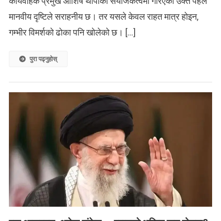
कार्यवाहक प्रमुख आशिष थापाको संयोजकत्वमा गरिएको उक्त पहल
मानवीय दृष्टिले सराहनीय छ। तर यसले केवल राहत मात्र होइन,
गम्भीर विमर्शको ढोका पनि खोलेको छ। […]
पुरा पढ्नुहोस्