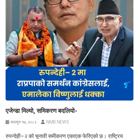
एजेन्डा मिल्यो, समिकरण बदलियो-
NMB NEWS
फाल्गुन १७, २०८२
रुपन्देही–२ को चुनावी समीकरण एकाएक फेरिएको छ। राष्ट्रिय