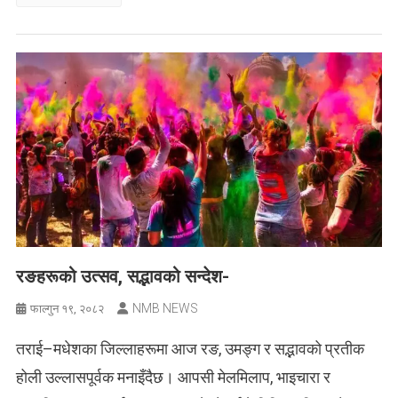
रङहरूको उत्सव, सद्भावको सन्देश-
NMB NEWS
फाल्गुन १९, २०८२
तराई–मधेशका जिल्लाहरूमा आज रङ, उमङ्ग र सद्भावको प्रतीक
होली उल्लासपूर्वक मनाइँदैछ। आपसी मेलमिलाप, भाइचारा र