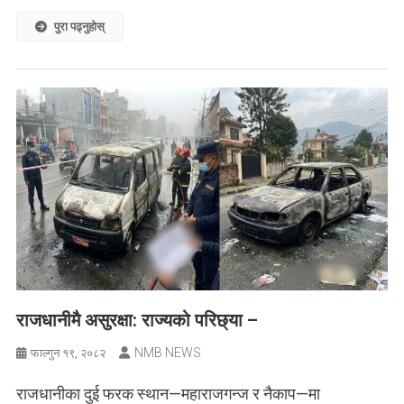
पुरा पढ्नुहोस्
राजधानीमै असुरक्षा: राज्यको परिछ्या –
NMB NEWS
फाल्गुन १९, २०८२
राजधानीका दुई फरक स्थान—महाराजगन्ज र नैकाप—मा