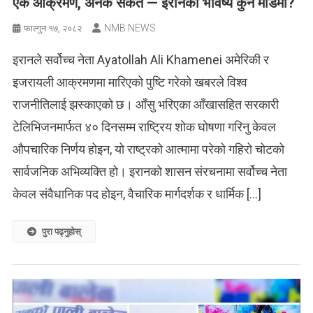
एक आक्रमण, अनेक संकेत — इरानको भविष्य कुन मोडमा?
NMB NEWS
फाल्गुन १७, २०८२
इरानले सर्वोच्च नेता Ayatollah Ali Khamenei अमेरिकी र
इजरायली आक्रमणमा मारिएको पुष्टि गरेको खबरले विश्व
राजनीतिलाई झस्काएको छ। आँसु भरिएका आँखासहित सरकारी
टेलिभिजनमार्फत ४० दिनसम्म राष्ट्रिय शोक घोषणा गरिनु केवल
औपचारिक निर्णय होइन, यो राष्ट्रको आत्मामा परेको गहिरो चोटको
सार्वजनिक अभिव्यक्ति हो। इरानको शासन संरचनामा सर्वोच्च नेता
केवल संवैधानिक पद होइन, वैचारिक मार्गदर्शक र धार्मिक […]
पुरा पढ्नुहोस्