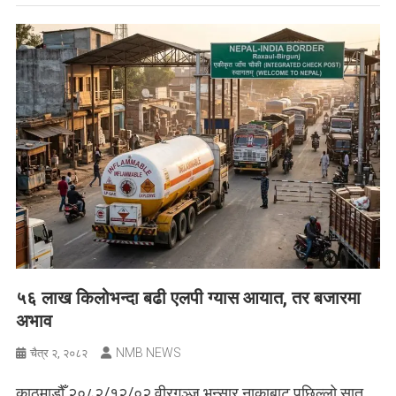
५६ लाख किलोभन्दा बढी एलपी ग्यास आयात, तर बजारमा
अभाव
NMB NEWS
चैत्र २, २०८२
काठमाडौँ २०८२/१२/०२ वीरगञ्ज भन्सार नाकाबाट पछिल्लो सात