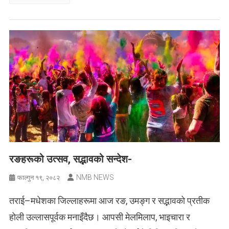
रङहरूको उत्सव, सद्भावको सन्देश-
NMB NEWS
फाल्गुन १९, २०८२
तराई–मधेशका जिल्लाहरूमा आज रङ, उमङ्ग र सद्भावको प्रतीक
होली उल्लासपूर्वक मनाइँदैछ। आपसी मेलमिलाप, भाइचारा र