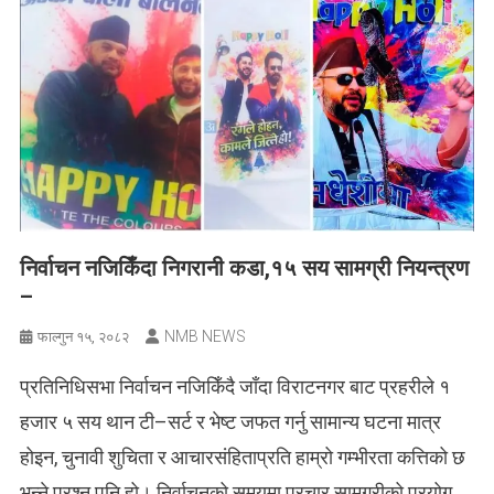
निर्वाचन नजिकिँदा निगरानी कडा,१५ सय सामग्री नियन्त्रण
–
NMB NEWS
फाल्गुन १५, २०८२
प्रतिनिधिसभा निर्वाचन नजिकिँदै जाँदा विराटनगर बाट प्रहरीले १
हजार ५ सय थान टी–सर्ट र भेष्ट जफत गर्नु सामान्य घटना मात्र
होइन, चुनावी शुचिता र आचारसंहिताप्रति हाम्रो गम्भीरता कत्तिको छ
भन्ने प्रश्न पनि हो। निर्वाचनको समयमा प्रचार सामग्रीको प्रयोग,