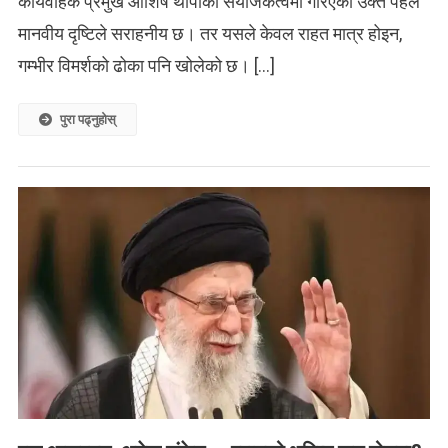
कार्यवाहक प्रमुख आशिष थापाको संयोजकत्वमा गरिएको उक्त पहल
मानवीय दृष्टिले सराहनीय छ। तर यसले केवल राहत मात्र होइन,
गम्भीर विमर्शको ढोका पनि खोलेको छ। […]
पुरा पढ्नुहोस्