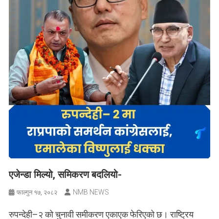
एजेन्डा मिल्यो, समिकरण बदलियो-
NMB NEWS
फाल्गुन १७, २०८२
रुपन्देही–२ को चुनावी समीकरण एकाएक फेरिएको छ। राष्ट्रिय