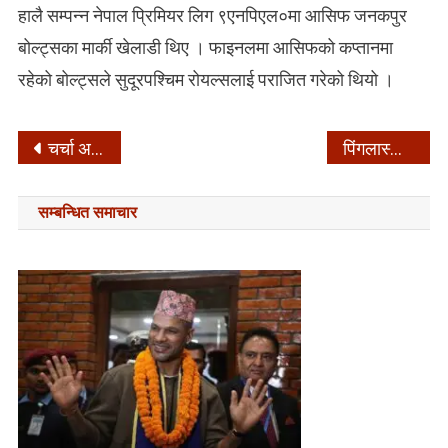
हालै सम्पन्न नेपाल प्रिमियर लिग ९एनपिएल०मा आसिफ जनकपुर
बोल्ट्सका मार्की खेलाडी थिए । फाइनलमा आसिफको कप्तानमा
रहेको बोल्ट्सले सुदूरपश्चिम रोयल्सलाई पराजित गरेको थियो ।
Post
चर्चा अनि विवादमा ‘नमस्ते ढोगदिया’
पिंगलास्थानको होटलमा मृत भेटिएकी युवतीसँग बसेका युवक पनि मृत फेला
navigation
सम्बन्धित समाचार