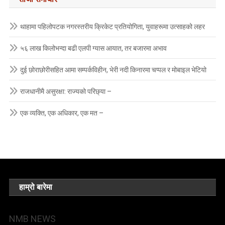
थाहामा पहिलोपटक नगरस्तरीय क्रिकेट प्रतियोगिता, युवाहरूमा उत्साहको लहर
५६ लाख किलोभन्दा बढी एलपी ग्यास आयात, तर बजारमा अभाव
दुई छोराछोरीसहित आमा सम्पर्कविहीन, भेरी नदी किनारमा चप्पल र मोबाइल भेटियो
राजधानीमै असुरक्षा: राज्यको परिछ्या –
एक व्यक्ति, एक अधिकार, एक मत –
हाम्रो बारेमा
NMB NEWS