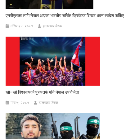
एनपीएलका लागि नेपाल आएका भारतीय चर्चित क्रिकेटर शिखर धवन स्वदेश फर्किए
मंसिर २४, २०८१
हालखबर डेस्क
खो–खो विश्वकपको पुरुषतर्फ पनि नेपाल उपविजेता
माघ ७, २०८१
हालखबर डेस्क