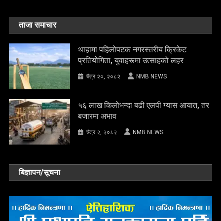
ताजा समाचार
थाहामा पहिलोपटक नगरस्तरीय क्रिकेट
प्रतियोगिता, युवाहरूमा उत्साहको लहर
चैत्र २०, २०८२
NMB NEWS
५६ लाख किलोभन्दा बढी एलपी ग्यास आयात, तर
बजारमा अभाव
चैत्र २, २०८२
NMB NEWS
बिज्ञापन/सूचना