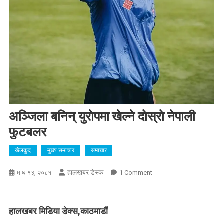
अञ्जिला बनिन् युरोपमा खेल्ने दोस्रो नेपाली
फुटबलर
खेलकुद
मुख्य समाचार
समाचार
हालखबर डेस्क
On
माघ १३, २०८१
1 Comment
अञ्जिला
बनिन्
युरोपमा
हालखबर मिडिया डेक्स,काठमाडौं
खेल्ने