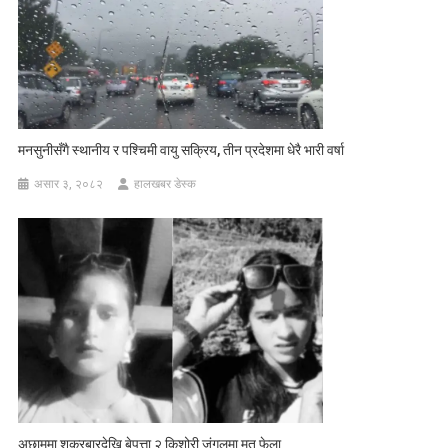
मनसुनीसँगै स्थानीय र पश्चिमी वायु सक्रिय, तीन प्रदेशमा धेरै भारी वर्षा
असार ३, २०८२
हालखबर डेस्क
अछाममा शुक्रबारदेखि बेपत्ता २ किशोरी जंगलमा मृत फेला