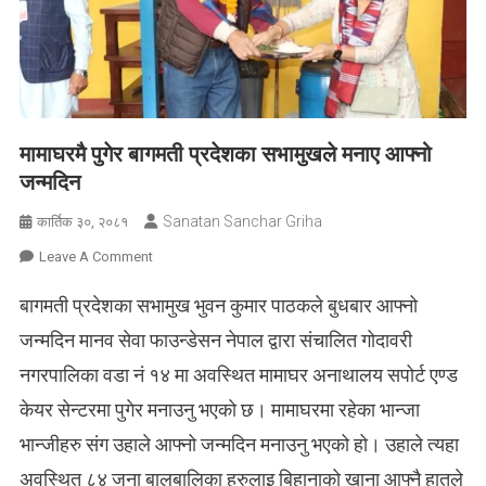
मामाघरमै पुगेर बागमती प्रदेशका सभामुखले मनाए आफ्नो
जन्मदिन
Sanatan Sanchar Griha
कार्तिक ३०, २०८१
On
Leave A Comment
मामाघरमै
बागमती प्रदेशका सभामुख भुवन कुमार पाठकले बुधबार आफ्नो
पुगेर
बागमती
जन्मदिन मानव सेवा फाउन्डेसन नेपाल द्वारा संचालित गोदावरी
प्रदेशका
नगरपालिका वडा नं १४ मा अवस्थित मामाघर अनाथालय सपोर्ट एण्ड
सभामुखले
मनाए
केयर सेन्टरमा पुगेर मनाउनु भएको छ। मामाघरमा रहेका भान्जा
आफ्नो
भान्जीहरु संग उहाले आफ्नो जन्मदिन मनाउनु भएको हो। उहाले त्यहा
जन्मदिन
अवस्थित ८४ जना बालबालिका हरुलाइ बिहानाको खाना आफ्नै हातले