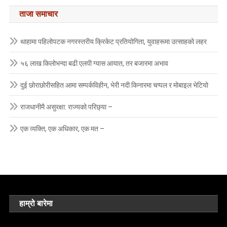
ताजा समाचार
थाहामा पहिलोपटक नगरस्तरीय क्रिकेट प्रतियोगिता, युवाहरूमा उत्साहको लहर
५६ लाख किलोभन्दा बढी एलपी ग्यास आयात, तर बजारमा अभाव
दुई छोराछोरीसहित आमा सम्पर्कविहीन, भेरी नदी किनारमा चप्पल र मोबाइल भेटियो
राजधानीमै असुरक्षा: राज्यको परिछ्या –
एक व्यक्ति, एक अधिकार, एक मत –
हाम्रो बारेमा