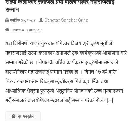
रोल्पा कलाकार समाजले गर्‍यो वालयोगेश्वर महाराजलाई
सम्मान
Sanatan Sanchar Griha
कार्तिक ३०, २०८१
On
Leave A Comment
रोल्पा
यज्ञ शिरोमणी राष्ट्र गुरु वालयोगेश्वर विजय श्री कृष्ण मूर्ती जी
कलाकार
समाजले
महाराजलाई रोल्पा कलाकार समाजले एक कार्यक्रमको आयोजना गरि
गर्‍यो
सम्मान गरेको छ । नेपालकै चर्चित कार्यक्रम इन्द्रेणीमा समाजले
वालयोगेश्वर
महाराजलाई
वालयोगेश्वर महाराजलाई सम्मान गरेको हो । विगत १७ बर्ष देखि
सम्मान
निरन्तर रुपमा सामाजिक,सास्कृतीक,सांगितीक,धार्मिक तथा
आध्यात्मिक क्षेत्रमा पुराएको अतुलनिय योगदानको उच्च मूल्याङकन
गर्दै समाजले वालयोगेश्वर महारजलाई सम्मान गरेको रोल्पा […]
पुरा पढ्नुहोस्