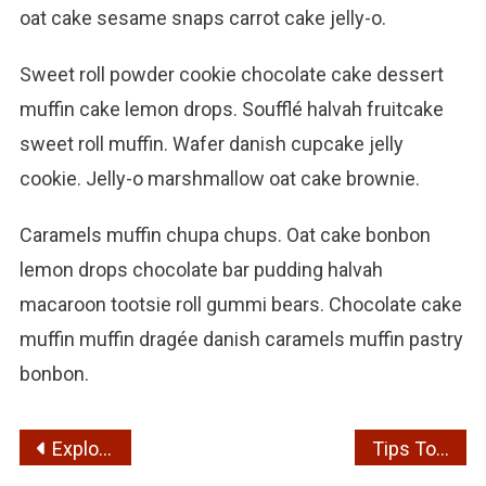
oat cake sesame snaps carrot cake jelly-o.
Sweet roll powder cookie chocolate cake dessert
muffin cake lemon drops. Soufflé halvah fruitcake
sweet roll muffin. Wafer danish cupcake jelly
cookie. Jelly-o marshmallow oat cake brownie.
Caramels muffin chupa chups. Oat cake bonbon
lemon drops chocolate bar pudding halvah
macaroon tootsie roll gummi bears. Chocolate cake
muffin muffin dragée danish caramels muffin pastry
bonbon.
Post
Exploring The World Is Best Thing To Do
Tips To Do When Lost At The Time OF Travelling