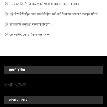
५६ लाख किलोभन्दा बढी एलपी ग्यास आयात, तर बजारमा अभाव
दुई छोराछोरीसहित आमा सम्पर्कविहीन, भेरी नदी किनारमा चप्पल र मोबाइल भेटियो
राजधानीमै असुरक्षा: राज्यको परिछ्या –
एक व्यक्ति, एक अधिकार, एक मत –
हाम्रो बारेमा
NMB NEWS
ताजा समाचार