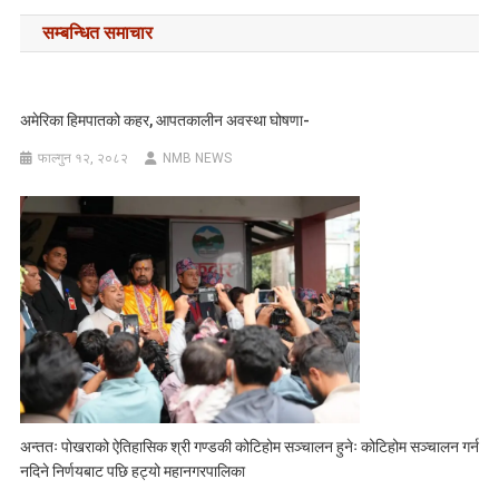
navigation
सम्बन्धित समाचार
अमेरिका हिमपातको कहर, आपतकालीन अवस्था घोषणा-
फाल्गुन १२, २०८२
NMB NEWS
अन्ततः पोखराको ऐतिहासिक श्री गण्डकी कोटिहोम सञ्चालन हुनेः कोटिहोम सञ्चालन गर्न
नदिने निर्णयबाट पछि हट्यो महानगरपालिका