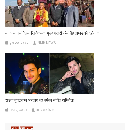
मनकामना मन्दिरमा सिक्किमका मुख्यमन्त्री प्रेमसिंह तामाङको दर्शन –
पुस २४, २०८२
NMB NEWS
सडक दुर्घटनामा अस्ताए २३ वर्षका चर्चित अभिनेता
माघ ५, २०८१
हालखबर डेस्क
ताजा समाचार