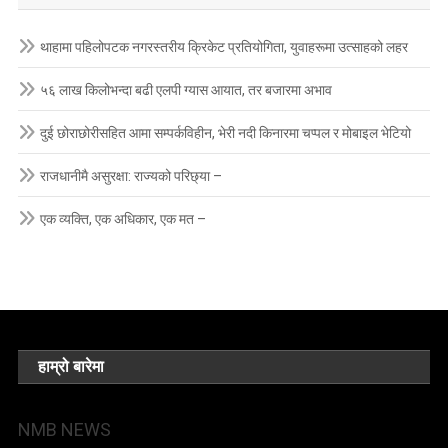
थाहामा पहिलोपटक नगरस्तरीय क्रिकेट प्रतियोगिता, युवाहरूमा उत्साहको लहर
५६ लाख किलोभन्दा बढी एलपी ग्यास आयात, तर बजारमा अभाव
दुई छोराछोरीसहित आमा सम्पर्कविहीन, भेरी नदी किनारमा चप्पल र मोबाइल भेटियो
राजधानीमै असुरक्षा: राज्यको परिछ्या –
एक व्यक्ति, एक अधिकार, एक मत –
हाम्रो बारेमा
NMB NEWS