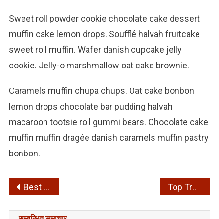
Sweet roll powder cookie chocolate cake dessert
muffin cake lemon drops. Soufflé halvah fruitcake
sweet roll muffin. Wafer danish cupcake jelly
cookie. Jelly-o marshmallow oat cake brownie.
Caramels muffin chupa chups. Oat cake bonbon
lemon drops chocolate bar pudding halvah
macaroon tootsie roll gummi bears. Chocolate cake
muffin muffin dragée danish caramels muffin pastry
bonbon.
Post
Best New Phone For New Lifestyle
Top Trending Software For 2023
navigation
सम्बन्धित समाचार