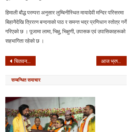
हिमाली बौद्ध परम्परा अनुसार लुम्बिनीस्थित मायादेवी मन्दिर परिसरमा
बिहानैदेखि त्रिरत्न बन्दनाको पाठ र समन्त भद्र प्रणिधान स्तोत्र गर्ने
गरिएको छ । पूजामा लामा, भिक्षु, भिक्षुणी, उपासक एवं उपासिकाहरूको
सहभागिता रहेको छ ।
Post
चितवनले हरायो लगातार तीन खेल जितेको सुदूरपश्चिमलाई
आज भ्रष्टाचारविरुद्धको अन्तर्राष्ट्रिय दिवस
navigation
सम्बन्धित समाचार