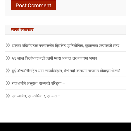
ताजा समाचार
थाहामा पहिलोपटक नगरस्तरीय क्रिकेट प्रतियोगिता, युवाहरूमा उत्साहको लहर
५६ लाख किलोभन्दा बढी एलपी ग्यास आयात, तर बजारमा अभाव
दुई छोराछोरीसहित आमा सम्पर्कविहीन, भेरी नदी किनारमा चप्पल र मोबाइल भेटियो
राजधानीमै असुरक्षा: राज्यको परिछ्या –
एक व्यक्ति, एक अधिकार, एक मत –