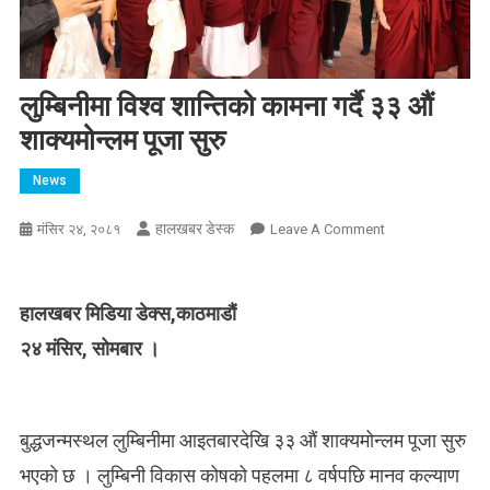
लुम्बिनीमा विश्व शान्तिको कामना गर्दै ३३ औं
शाक्यमोन्लम पूजा सुरु
News
हालखबर डेस्क
On
मंसिर २४, २०८१
Leave A Comment
लुम्बिनीमा
विश्व
शान्तिको
हालखबर मिडिया डेक्स,काठमाडौं
कामना
२४ मंसिर, सोमबार ।
गर्दै
३३
औं
शाक्यमोन्लम
बुद्धजन्मस्थल लुम्बिनीमा आइतबारदेखि ३३ औं शाक्यमोन्लम पूजा सुरु
पूजा
भएको छ । लुम्बिनी विकास कोषको पहलमा ८ वर्षपछि मानव कल्याण
सुरु