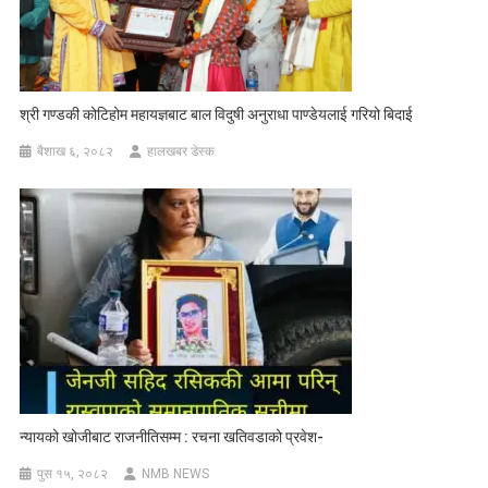
श्री गण्डकी कोटिहोम महायज्ञबाट बाल विदुषी अनुराधा पाण्डेयलाई गरियो बिदाई
बैशाख ६, २०८२
हालखबर डेस्क
न्यायको खोजीबाट राजनीतिसम्म : रचना खतिवडाको प्रवेश-
पुस १५, २०८२
NMB NEWS