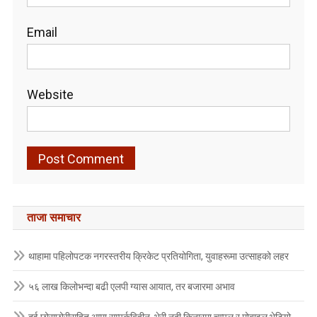
Email
Website
ताजा समाचार
थाहामा पहिलोपटक नगरस्तरीय क्रिकेट प्रतियोगिता, युवाहरूमा उत्साहको लहर
५६ लाख किलोभन्दा बढी एलपी ग्यास आयात, तर बजारमा अभाव
दुई छोराछोरीसहित आमा सम्पर्कविहीन, भेरी नदी किनारमा चप्पल र मोबाइल भेटियो