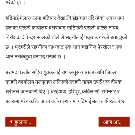
गरेको हो ।
गढिमाई मेलास्थलमा हतियार देखाउँदै झैझगडा गरिरहेको अवस्थामा
इलाका प्रहरी कार्यालय बलराबाट खटिएको प्रहरी वरिष्ठ नायब
निरीक्षक दीपेन्द्र मल्लको टोलीले सहनीलाई पक्राउ गरेको बताइएको
छ । प्रहरीले सहनीका साथबाट एक थान चाइनिज पेस्तोल र एक
थान नलकटुवा बरामद गरेको छ ।
बरामद पेस्तोलसहित युवकलाई थप अनुसन्धानका लागि जिल्ला
प्रहरी कार्यालय मलङ्गवा लगिएको प्रहरी नायब उपरीक्षक दीपक
श्रेष्ठले जानकारी दिए । बरहथवा, हरिपुर, कबिलासी, रामनगर र
बलरामा गरेर करिब आधा दर्जन स्थानमा गढिमाई मेला लागिरहेको छ ।
Post
हुम्लामा हिमपात
आज अन्तर्राष्ट्रिय मानव अधिकार दिवस नेपालमा पनि विभिन्न कार्यक्रम गरी मनाइँदै
navigation