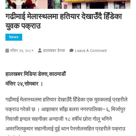
गढीमाई मेलास्थलमा हतियार देखाउँदै हिँडेका
युवक पक्राउ
News
हालखबर डेस्क
On
मंसिर २४, २०८१
Leave A Comment
गढीमाई
मेलास्थलमा
हतियार
हालखबर मिडिया डेक्स,काठमाडौं
देखाउँदै
मंसिर २४,सोमबार ।
हिँडेका
युवक
गढीमाई मेलास्थलमा हतियार देखाउँदै हिँडेका एक युवकलाई प्रहरीले
पक्राउ
पक्राउ गरेको छ । आइतबार साँझ बलरा नगरपालिका–६, मिर्जापुर
निवासी इन्दल सहनीका अन्दाजी १८ वर्षीय छोरा गोलु भनिने
अमरजितकुमार सहानीलाई दुई थान पेस्तोलसहित प्रहरीले पक्राउ