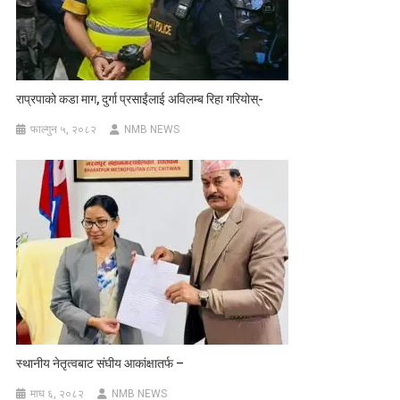
राप्रपाको कडा माग, दुर्गा प्रसाईंलाई अविलम्ब रिहा गरियोस्-
फाल्गुन ५, २०८२
NMB NEWS
स्थानीय नेतृत्वबाट संघीय आकांक्षातर्फ –
माघ ६, २०८२
NMB NEWS