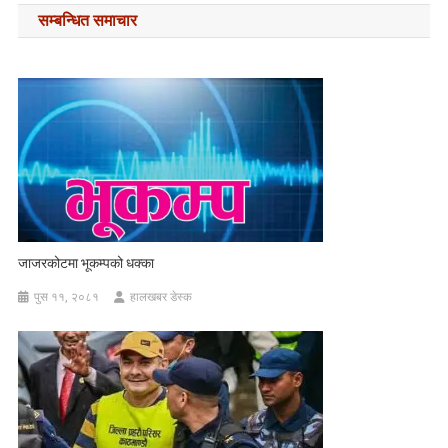
सम्बन्धित समाचार
जाजरकोटमा भूकम्पको धक्का
पुस ११, २०८१
हालखबर डेस्क