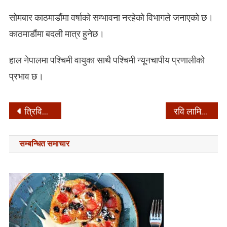
सोमबार काठमाडौंमा वर्षाको सम्भावना नरहेको विभागले जनाएको छ।
काठमाडौंमा बदली मात्र हुनेछ।
हाल नेपालमा पश्चिमी वायुका साथै पश्चिमी न्यूनचापीय प्रणालीको
प्रभाव छ।
Post
त्रिविले बनाउन थाल्यो नेपाली र अंग्रेजी दुवै भाषामा प्रश्नपत्र
रवि लामिछानेलाई छुटाउन आज सोविता गौतमले बहस गर्ने
navigation
सम्बन्धित समाचार