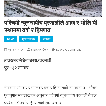
पश्चिमी न्यूनचापीय प्रणालीले आज र भोलि यी
स्थानमा वर्षा र हिमपात
News
मुख्य समाचार
समाचार
हालखबर डेस्क
On
पुस २२, २०८१
Leave A Comment
पश्चिमी
हालखबर मिडिया डेक्स,काठमाडौं
न्यूनचापीय
प्रणालीले
पुस–२२ सोमबार ।
आज
र
भोलि
नेपालमा सोमबार र मंगलबार वर्षा र हिमपातको सम्भावना छ। मौसम
यी
स्थानमा
पूर्वानुमान महाशाखाका अनुसार पश्चिमी न्यूनचापीय प्रणाली नेपाल
वर्षा
प्रवेश गर्दा वर्षा र हिमपातको सम्भावना छ।
र