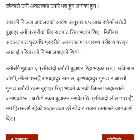
रहेकाले उनी अदालतमा उपस्थित हुन लागेका हुन्।
कास्की जिल्ला अदालतको आदेश अनुसार ६५ लाख रुपैयाँ धरौटी
बुझाएर उनी प्रहरीको हिरासतबाट रिहा भएका थिए। बिहीबार
अदालतबाट छुटेपछि प्रहरीले अस्पतालमा स्वास्थ्य परीक्षण गराएर
उनलाई परिवारको जिम्मा लगाएको थियो।
उनीसँगै मुद्दाका ६ प्रतिवादी धरौटी बुझाएर रिहा भएका छन्। छविलाल
जोशी, लीला पछाईँ, रामबहादुर खनाल, कृष्णबहादुर गुरूङ र आरती
गुरूङ धरौटी रकम बुझाएर रिहा भएको कास्की जिल्ला अदालतले
जनाएको छ। धरौटी रकम बुझाउन नसकेपछि प्रतिवादी लीला पछाईँ
भने हिरासतमै रहेको अदालतका श्रेस्तेदार राजन खनालले जानकारी
दिए।
‘एचएमपीभी रुघाखोकी गराउने भाइरस हो, हल्लाको पछाडि नलाग्नुस्’
छोरीको घरको शिलान्यास सनिवार (भोलि) हुँदै