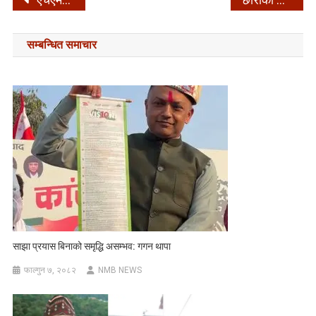
Post
navigation
सम्बन्धित समाचार
साझा प्रयास बिनाको समृद्धि असम्भव: गगन थापा
फाल्गुन ७, २०८२
NMB NEWS