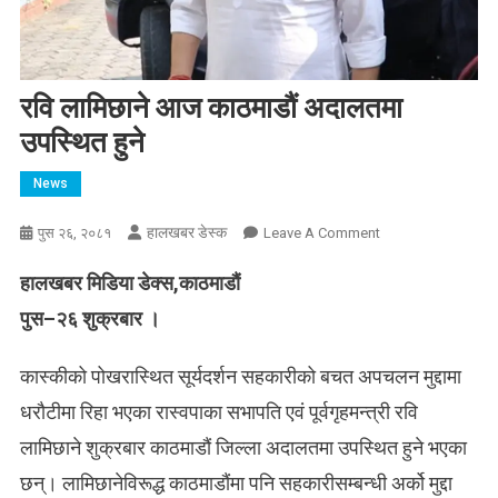
रवि लामिछाने आज काठमाडौं अदालतमा
उपस्थित हुने
News
हालखबर डेस्क
On
पुस २६, २०८१
Leave A Comment
रवि
हालखबर मिडिया डेक्स,काठमाडौं
लामिछाने
आज
पुस–२६ शुक्रबार ।
काठमाडौं
अदालतमा
कास्कीको पोखरास्थित सूर्यदर्शन सहकारीको बचत अपचलन मुद्दामा
उपस्थित
धरौटीमा रिहा भएका रास्वपाका सभापति एवं पूर्वगृहमन्त्री रवि
हुने
लामिछाने शुक्रबार काठमाडौं जिल्ला अदालतमा उपस्थित हुने भएका
छन्। ​लामिछानेविरूद्ध काठमाडौंमा पनि सहकारीसम्बन्धी अर्को मुद्दा