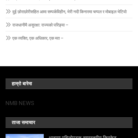
दुई छोराछोरीसहित आमा सम्पर्कविहीन, भेरी नदी किनारमा चप्पल र मोबाइल भेटियो
राजधानीमै असुरक्षा: राज्यको परिछ्या –
एक व्यक्ति, एक अधिकार, एक मत –
हाम्रो बारेमा
NMB NEWS
ताजा समाचार
थाहामा पहिलोपटक नगरस्तरीय क्रिकेट