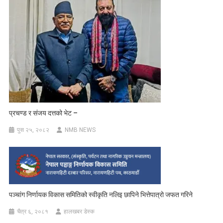
प्रचण्ड र संजय दत्तको भेट –
पुस २५, २०८२
NMB NEWS
पञ्चांग निर्णायक विकास समितिको स्वीकृति नलिइ छापिने भित्तेपात्रो जफत गरिने
चैत्र ६, २०८१
हालखबर डेस्क