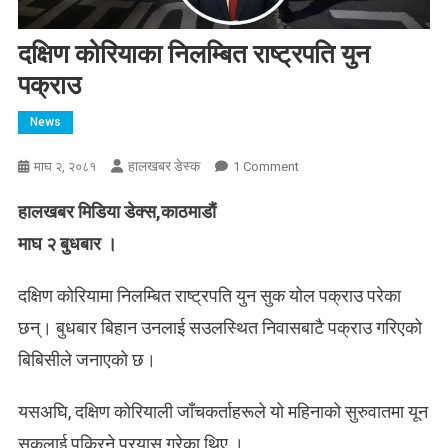
दक्षिण कोरियाका निलम्बित राष्ट्रपति युन
पक्राउ
News
हालखबर डेस्क
On
माघ २, २०८१
1 Comment
दक्षिण
हालखबर मिडिया डेक्स,काठमाडौं
कोरियाका
निलम्बित
माघ २ बुधबार ।
राष्ट्रपति
युन
दक्षिण कोरियामा निलम्बित राष्ट्रपति युन सुक योल पक्राउ परेका
पक्राउ
छन्। बुधबार बिहान उनलाई सउलस्थित निवासबाटै पक्राउ गरिएको
बिबिसीले जनाएको छ।
यसअघि, दक्षिण कोरियाली जाँचकर्ताहरूले यो महिनाको सुरुवातमा यून
सुकलाई पक्रिने प्रयास गरेका थिए ।