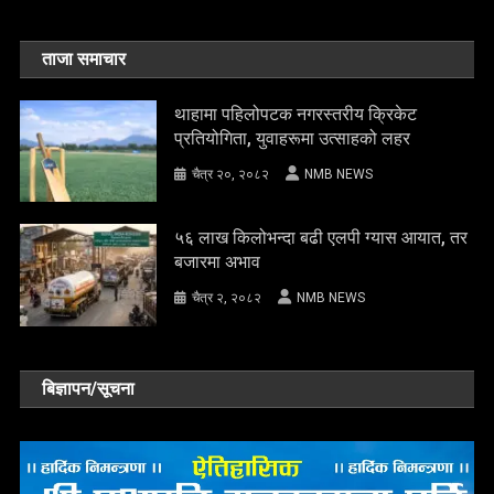
ताजा समाचार
थाहामा पहिलोपटक नगरस्तरीय क्रिकेट
प्रतियोगिता, युवाहरूमा उत्साहको लहर
चैत्र २०, २०८२
NMB NEWS
५६ लाख किलोभन्दा बढी एलपी ग्यास आयात, तर
बजारमा अभाव
चैत्र २, २०८२
NMB NEWS
बिज्ञापन/सूचना