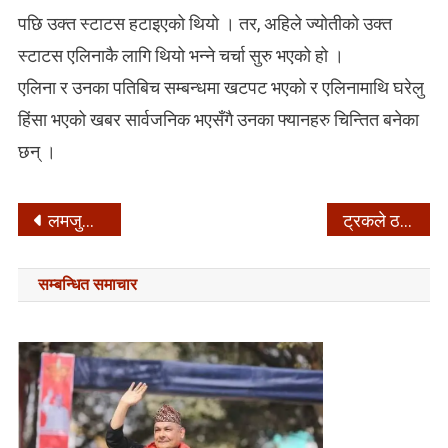
पछि उक्त स्टाटस हटाइएको थियो । तर, अहिले ज्योतीको उक्त
स्टाटस एलिनाकै लागि थियो भन्ने चर्चा सुरु भएको हो ।
एलिना र उनका पतिबिच सम्बन्धमा खटपट भएको र एलिनामाथि घरेलु
हिंसा भएको खबर सार्वजनिक भएसँगै उनका फ्यानहरु चिन्तित बनेका
छन् ।
Post
लमजुङका युवकसँग भोलि लगनगाँठो कस्दै मेलिना राई
ट्रकले ठक्कर दिँदा मोटरसाईकलमा आगलागी, जलेर चालकको मृत्यु
navigation
सम्बन्धित समाचार