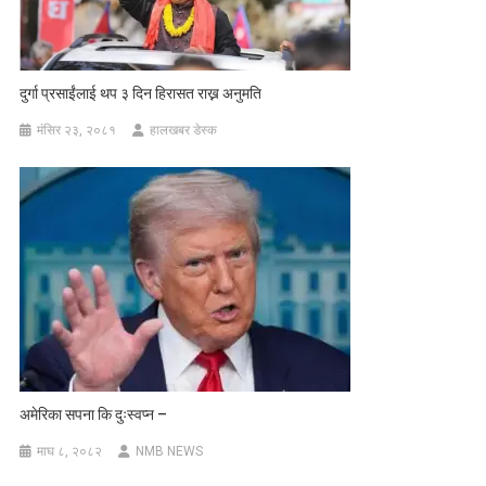
दुर्गा प्रसाईंलाई थप ३ दिन हिरासत राख्न अनुमति
मंसिर २३, २०८१
हालखबर डेस्क
अमेरिका सपना कि दुःस्वप्न –
माघ ८, २०८२
NMB NEWS