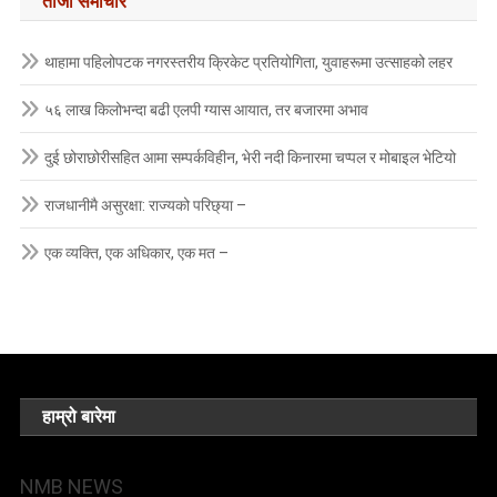
ताजा समाचार
थाहामा पहिलोपटक नगरस्तरीय क्रिकेट प्रतियोगिता, युवाहरूमा उत्साहको लहर
५६ लाख किलोभन्दा बढी एलपी ग्यास आयात, तर बजारमा अभाव
दुई छोराछोरीसहित आमा सम्पर्कविहीन, भेरी नदी किनारमा चप्पल र मोबाइल भेटियो
राजधानीमै असुरक्षा: राज्यको परिछ्या –
एक व्यक्ति, एक अधिकार, एक मत –
हाम्रो बारेमा
NMB NEWS