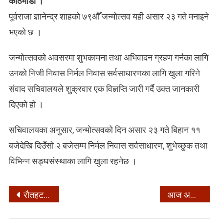
काठमाडौं ।
जन्मोत्सवमा
निर्मल
पूर्वराजा ज्ञानेन्द्र शाहको ७९औँ जन्मोत्सव यही असार २३ गते मनाइने
निवास
भएको छ ।
खुला
गरिने
जन्मोत्सवको अवसरमा शुभकामना तथा अभिवादन ग्रहण गर्नका लागि
उनको निजी निवास निर्मल निवास सर्वसाधारणका लागि खुला गरिने
संवाद सचिवालयले शुक्रवार एक विज्ञप्ति जारी गर्दै उक्त जानकारी
दिएको हो ।
सचिवालयका अनुसार, जन्मोत्सवको दिन असार २३ गते बिहान ११
बजेदेखि दिउँसो २ बजेसम्म निर्मल निवास सर्वसाधारण, शुभेच्छुक तथा
विभिन्न सङ्घसंस्थाका लागि खुला रहनेछ ।
Post
रौतहटमा सेफ्टिक ट्यांकीमा खसेर दुई बालबालिकाको मृत्यु
आज असार १५, राष्ट्रिय धान दिवस तथा दहिचिउरा खाने दिन
navigation