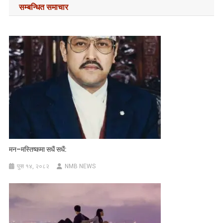
सम्बन्धित समाचार
मन–मस्तिष्कमा सधैं सधैं:
पुस १४, २०८२
NMB NEWS