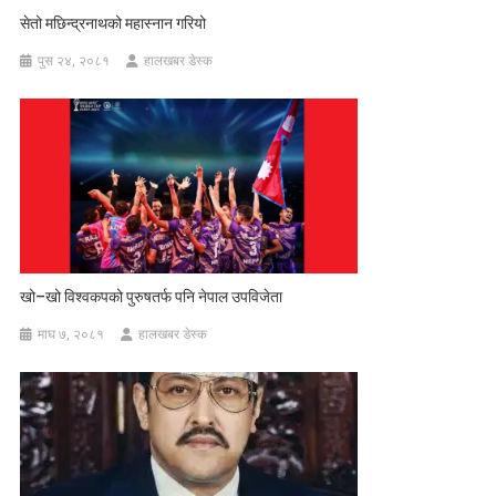
सेतो मछिन्द्रनाथको महास्नान गरियो
पुस २४, २०८१
हालखबर डेस्क
खो–खो विश्वकपको पुरुषतर्फ पनि नेपाल उपविजेता
माघ ७, २०८१
हालखबर डेस्क