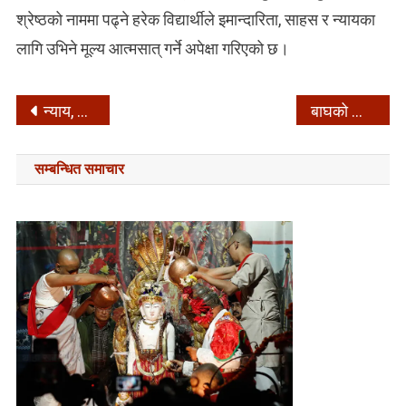
श्रेष्ठको नाममा पढ्ने हरेक विद्यार्थीले इमान्दारिता, साहस र न्यायका
लागि उभिने मूल्य आत्मसात् गर्ने अपेक्षा गरिएको छ।
Post
न्याय, प्रमाण र सार्वजनिक विश्वास –
बाघको आक्रमणमा परेर सुर्खेतमा एक महिलाको मृत्यु –
navigation
सम्बन्धित समाचार