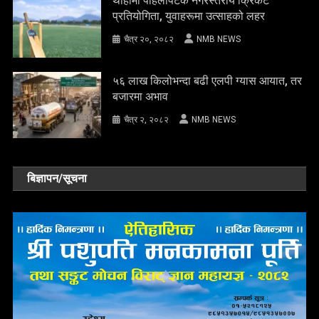
थाहामा पहिलोपटक नगरस्तरीय क्रिकेट
प्रतियोगिता, युवाहरूमा उत्साहको लहर
चैत्र २०, २०८२
NMB NEWS
५६ लाख किलोभन्दा बढी एलपी ग्यास आयात, तर
बजारमा अभाव
चैत्र २, २०८२
NMB NEWS
बिज्ञापन/सूचना