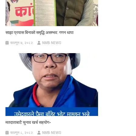
साझा प्रयास बिनाको समृद्धि असम्भव: गगन थापा
फाल्गुन ७, २०८२
NMB NEWS
मतदाताबाटै चुनाव खर्च सहयोग-
फाल्गुन ८, २०८२
NMB NEWS