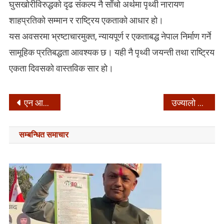
घुसखोरीविरुद्धको दृढ संकल्प नै साँचो अर्थमा पृथ्वी नारायण
शाहप्रतिको सम्मान र राष्ट्रिय एकताको आधार हो।
यस अवसरमा भ्रष्टाचारमुक्त, न्यायपूर्ण र एकताबद्ध नेपाल निर्माण गर्ने
सामूहिक प्रतिबद्धता आवश्यक छ। यही नै पृथ्वी जयन्ती तथा राष्ट्रिय
एकता दिवसको वास्तविक सार हो।
Post
एन आरएनभित्रको आन्तरिक राजनीति र मन्त्री बब्लु गुप्ताको अमेरिका भ्रमण विवाद –
उज्यालो नेपाल पार्टीद्वारा प्रतिनिधिसभा निर्वाचनका लागि उम्मेदवार आह्वान –
navigation
सम्बन्धित समाचार