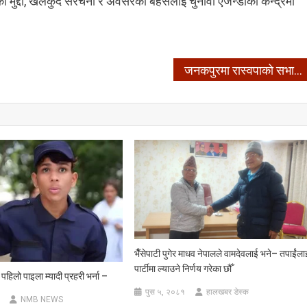
ा मुद्दा, खेलकुद संरचना र अवसरको बहसलाई चुनावी एजेन्डाको केन्द्रमा
जनकपुरमा रास्वपाको सभा, वैकल्पिक राजनीतिको संकेत –
भैँसेपाटी पुगेर माधव नेपालले वामदेवलाई भने– तपाईंला
पार्टीमा ल्याउने निर्णय गरेका छौँ
ो पहिलो पाइला म्यादी प्रहरी भर्ना –
पुस ५, २०८१
हालखबर डेस्क
NMB NEWS