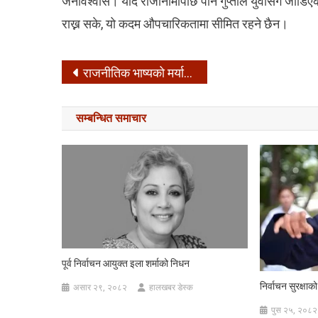
जनविश्वास। यदि राजीनामापछि पनि गुप्ताले युवासँग जोडिएक
राख्न सके, यो कदम औपचारिकतामा सीमित रहने छैन।
Post
राजनीतिक भाष्यको मर्यादा र जिम्मेवारी –
navigation
सम्बन्धित समाचार
पूर्व निर्वाचन आयुक्त इला शर्माको निधन
निर्वाचन सुरक्षाक
असार २९, २०८२
हालखबर डेस्क
पुस २५, २०८२