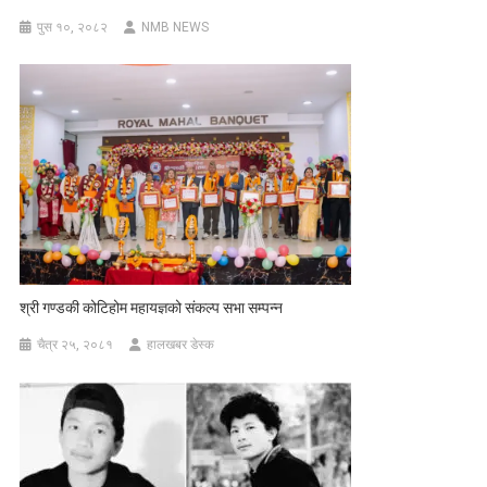
पुस १०, २०८२
NMB NEWS
श्री गण्डकी कोटिहोम महायज्ञको संकल्प सभा सम्पन्न
चैत्र २५, २०८१
हालखबर डेस्क