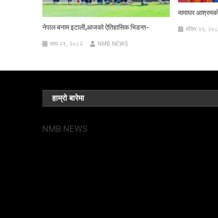
मामाघर आश्रमको 
नेपाल बनाम इटाली,आजको ऐतिहासिक भिडन्त-
मंसिर २२, २०
माघ २९, २०८२
NMB NEWS
हाम्रो बारेमा
NMB NEWS