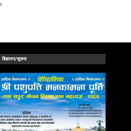
ता
बिज्ञापन/सूचना