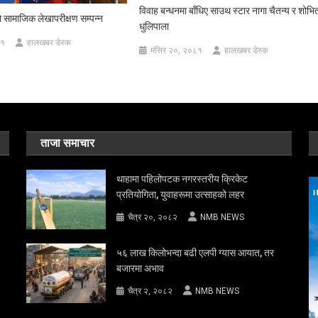
विवाह बन्धनमा बाँधिए साउथ स्टार नागा चैतन्य र शोभि
सामाजिक लेखापरीक्षण सम्पन्न
धुलिपाला
८१
हालखबर डेस्क
मंसिर २०, २०८१
हालखबर डेस्क
ताजा समाचार
थाहामा पहिलोपटक नगरस्तरीय क्रिकेट
प्रतियोगिता, युवाहरूमा उत्साहको लहर
चैत्र २०, २०८२
NMB NEWS
५६ लाख किलोभन्दा बढी एलपी ग्यास आयात, तर
बजारमा अभाव
चैत्र २, २०८२
NMB NEWS