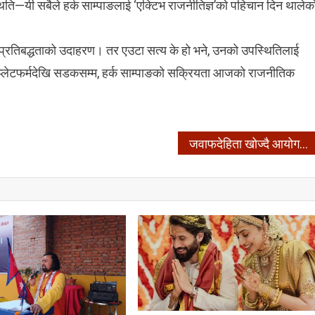
्थिति—यी सबैले हर्क साम्पाङलाई ‘एक्टिभ राजनीतिज्ञ’को पहिचान दिन थालेक
प्रतिबद्धताको उदाहरण। तर एउटा सत्य के हो भने, उनको उपस्थितिलाई
 प्लेटफर्मदेखि सडकसम्म, हर्क साम्पाङको सक्रियता आजको राजनीतिक
जवाफदेहिता खोज्दै आयोगको ढोका –