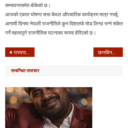
सम्भावनासमेत बोकेको छ।
आजको एकता घोषणा सभा केवल औपचारिक कार्यक्रम मात्र नभई,
आगामी दिनमा नेपाली राजनीतिले कुन दिशातर्फ मोड लिन्छ भन्ने संकेत
गर्ने महत्वपूर्ण राजनीतिक घटनाका रूपमा हेरिएको छ।
Post
रास्वपाको संगठन सुदृढीकरणतर्फ पहिलो औपचारिक कदम –
छानबिनको दायरामा काठमाडौँ महानगरका मेयर –
navigation
सम्बन्धित समाचार